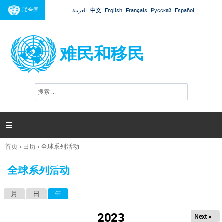
Jump to navigation
联合国
العربية
中文
English
Français
Русский
Español
难民和移民
搜
搜
索
索
表
单

首页
›
日历
›
全球系列活动
你
在
全球系列活动
这
里
月
日
年
（活动标签）
主
标
2023
Next »
签