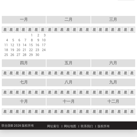
一月
二月
三月
星
星
星
星
星
星
星
星
星
星
星
星
星
星
星
星
星
星
星
星
星
1
2
3
4
5
6
7
8
9
10
11
12
13
14
15
16
17
18
19
20
21
22
23
24
25
26
27
28
29
30
四月
五月
六月
星
星
星
星
星
星
星
星
星
星
星
星
星
星
星
星
星
星
星
星
星
七月
八月
九月
星
星
星
星
星
星
星
星
星
星
星
星
星
星
星
星
星
星
星
星
星
十月
十一月
十二月
星
星
星
星
星
星
星
星
星
星
星
星
星
星
星
星
星
星
星
星
星
联合国© 2026 版权所有
网址索引
网站地图
联系我们
版权所有