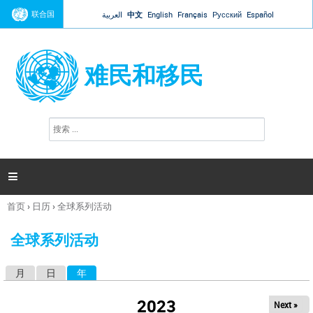
Jump to navigation
联合国
العربية
中文
English
Français
Русский
Español
难民和移民
搜
搜
索
索
表
单

首页
›
日历
›
全球系列活动
你
在
全球系列活动
这
里
月
日
年
（活动标签）
主
标
2023
Next »
签