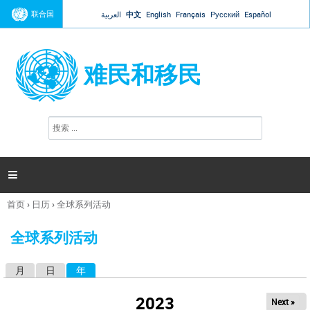
Jump to navigation
联合国
العربية
中文
English
Français
Русский
Español
难民和移民
搜
搜
索
索
表
单

首页
›
日历
›
全球系列活动
你
在
全球系列活动
这
里
月
日
年
（活动标签）
主
标
2023
Next »
签