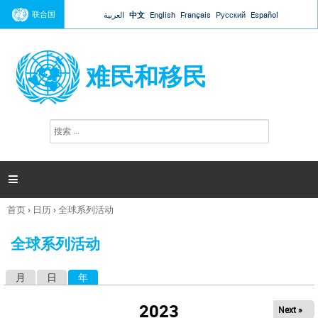
Jump to navigation
联合国
العربية
中文
English
Français
Русский
Español
难民和移民
搜
搜
索
索
表
单

首页
›
日历
›
全球系列活动
你
在
全球系列活动
这
里
月
日
年
（活动标签）
主
标
2023
Next »
签