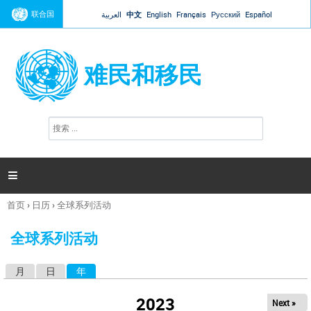
Jump to navigation
联合国
العربية
中文
English
Français
Русский
Español
难民和移民
搜
搜
索
索
表
单

首页
›
日历
›
全球系列活动
你
在
全球系列活动
这
里
月
日
年
（活动标签）
主
标
2023
Next »
签