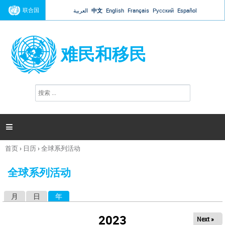
Jump to navigation
联合国
العربية
中文
English
Français
Русский
Español
难民和移民
搜
搜
索
索
表
单

首页
›
日历
›
全球系列活动
你
在
全球系列活动
这
里
月
日
年
（活动标签）
主
标
2023
Next »
签