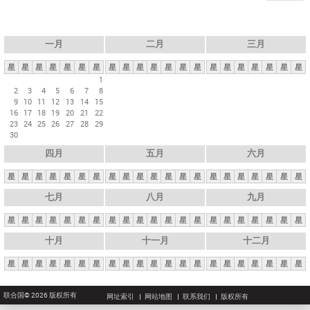
一月
二月
三月
星
星
星
星
星
星
星
星
星
星
星
星
星
星
星
星
星
星
星
星
星
1
2
3
4
5
6
7
8
9
10
11
12
13
14
15
16
17
18
19
20
21
22
23
24
25
26
27
28
29
30
四月
五月
六月
星
星
星
星
星
星
星
星
星
星
星
星
星
星
星
星
星
星
星
星
星
七月
八月
九月
星
星
星
星
星
星
星
星
星
星
星
星
星
星
星
星
星
星
星
星
星
十月
十一月
十二月
星
星
星
星
星
星
星
星
星
星
星
星
星
星
星
星
星
星
星
星
星
联合国© 2026 版权所有
网址索引
网站地图
联系我们
版权所有