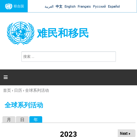
Jump to navigation
联合国
العربية
中文
English
Français
Русский
Español
难民和移民
搜
搜
索
索
表
单

首页
›
日历
›
全球系列活动
你
在
全球系列活动
这
里
月
日
年
（活动标签）
主
标
2023
Next »
签