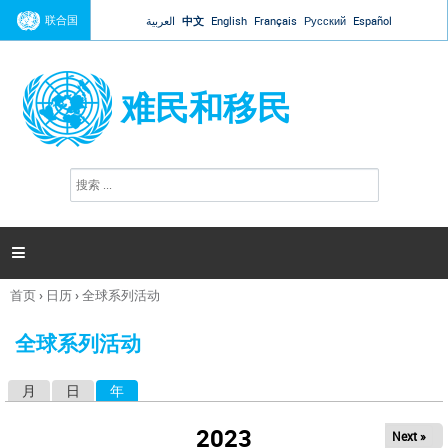
Jump to navigation
联合国
العربية
中文
English
Français
Русский
Español
难民和移民
搜
搜
索
索
表
单

首页
›
日历
›
全球系列活动
你
在
全球系列活动
这
里
月
日
年
（活动标签）
主
标
2023
Next »
签