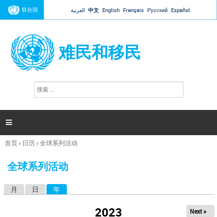
Jump to navigation
联合国
العربية
中文
English
Français
Русский
Español
难民和移民
搜
搜
索
索
表
单

首页
›
日历
›
全球系列活动
你
在
全球系列活动
这
里
月
日
年
（活动标签）
主
标
2023
Next »
签