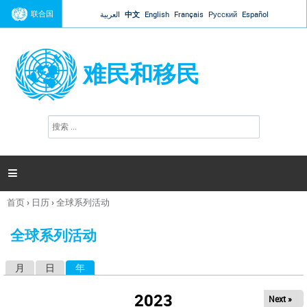
Jump to navigation
联合国
العربية
中文
English
Français
Русский
Español
难民和移民
搜
搜
索
索
表
单

首页
›
日历
›
全球系列活动
你
在
全球系列活动
这
里
月
日
年
（活动标签）
主
标
2023
Next »
签