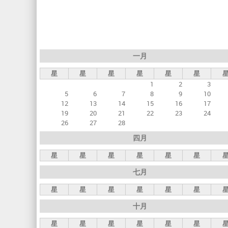
标
签
一月
星
星
星
星
星
星
1
2
3
5
6
7
8
9
10
12
13
14
15
16
17
19
20
21
22
23
24
26
27
28
四月
星
星
星
星
星
星
七月
星
星
星
星
星
星
十月
星
星
星
星
星
星