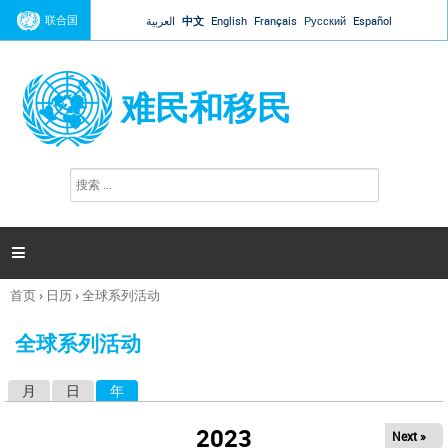
Jump to navigation
联合国
العربية
中文
English
Français
Русский
Español
难民和移民
搜
搜
索
索
表
单

首页
›
日历
›
全球系列活动
你
在
全球系列活动
这
里
月
日
年
（活动标签）
主
标
2023
Next »
签