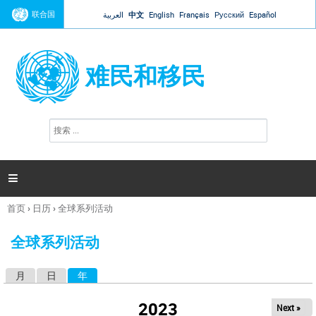
Jump to navigation
联合国
العربية
中文
English
Français
Русский
Español
难民和移民
搜
搜
索
索
表
单

首页
›
日历
›
全球系列活动
你
在
全球系列活动
这
里
月
日
年
（活动标签）
主
标
2023
Next »
签