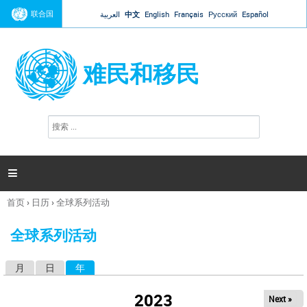
Jump to navigation
联合国
العربية
中文
English
Français
Русский
Español
难民和移民
搜
搜
索
索
表
单

首页
›
日历
›
全球系列活动
你
在
全球系列活动
这
里
月
日
年
（活动标签）
主
标
2023
Next »
签