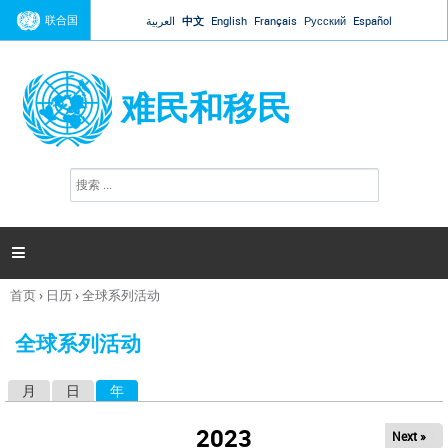
Jump to navigation
联合国
العربية
中文
English
Français
Русский
Español
难民和移民
搜
搜
索
索
表
单

首页
›
日历
›
全球系列活动
你
在
全球系列活动
这
里
月
日
年
（活动标签）
主
标
2023
Next »
签