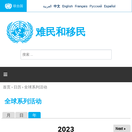
Jump to navigation
联合国
العربية
中文
English
Français
Русский
Español
难民和移民
搜
搜
索
索
表
单

首页
›
日历
›
全球系列活动
你
在
全球系列活动
这
里
月
日
年
（活动标签）
主
标
2023
Next »
签