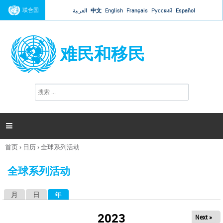
Jump to navigation
联合国
العربية
中文
English
Français
Русский
Español
难民和移民
搜
搜
索
索
表
单

首页
›
日历
›
全球系列活动
你
在
全球系列活动
这
里
月
日
年
（活动标签）
主
标
2023
Next »
签