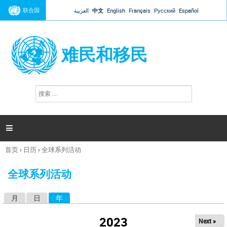
Jump to navigation
联合国
العربية
中文
English
Français
Русский
Español
难民和移民
搜
搜
索
索
表
单

首页
›
日历
›
全球系列活动
你
在
全球系列活动
这
里
月
日
年
（活动标签）
主
标
2023
Next »
签