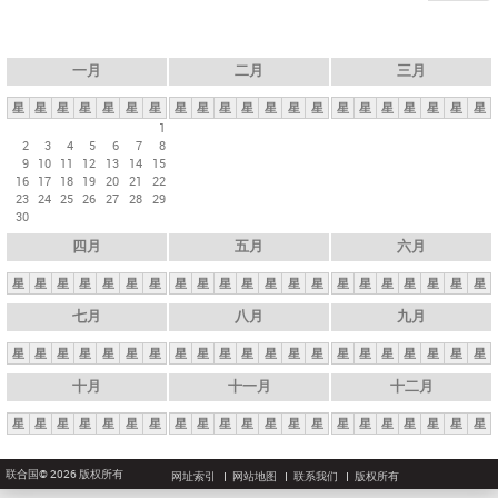
一月
二月
三月
星
星
星
星
星
星
星
星
星
星
星
星
星
星
星
星
星
星
星
星
星
1
2
3
4
5
6
7
8
9
10
11
12
13
14
15
16
17
18
19
20
21
22
23
24
25
26
27
28
29
30
四月
五月
六月
星
星
星
星
星
星
星
星
星
星
星
星
星
星
星
星
星
星
星
星
星
七月
八月
九月
星
星
星
星
星
星
星
星
星
星
星
星
星
星
星
星
星
星
星
星
星
十月
十一月
十二月
星
星
星
星
星
星
星
星
星
星
星
星
星
星
星
星
星
星
星
星
星
联合国© 2026 版权所有
网址索引
网站地图
联系我们
版权所有