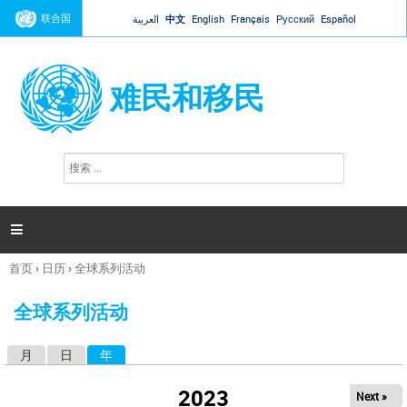
Jump to navigation
联合国
العربية
中文
English
Français
Русский
Español
难民和移民
搜
搜
索
索
表
单

首页
›
日历
›
全球系列活动
你
在
全球系列活动
这
里
月
日
年
（活动标签）
主
标
2023
Next »
签