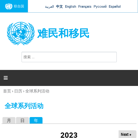
Jump to navigation
联合国
العربية
中文
English
Français
Русский
Español
难民和移民
搜
搜
索
索
表
单

首页
›
日历
›
全球系列活动
你
在
全球系列活动
这
里
月
日
年
（活动标签）
主
标
2023
Next »
签