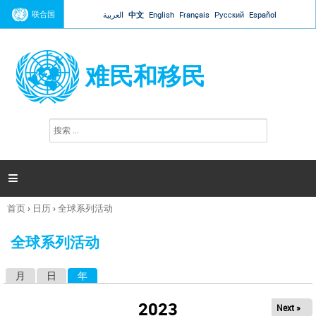
Jump to navigation
联合国
العربية
中文
English
Français
Русский
Español
难民和移民
搜
搜
索
索
表
单

首页
›
日历
›
全球系列活动
你
在
全球系列活动
这
里
月
日
年
（活动标签）
主
标
2023
Next »
签