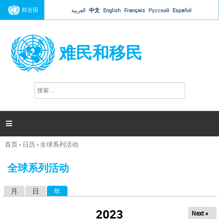
Jump to navigation
联合国
العربية
中文
English
Français
Русский
Español
难民和移民
搜
搜
索
索
表
单

首页
›
日历
›
全球系列活动
你
在
全球系列活动
这
里
月
日
年
（活动标签）
主
标
2023
Next »
签