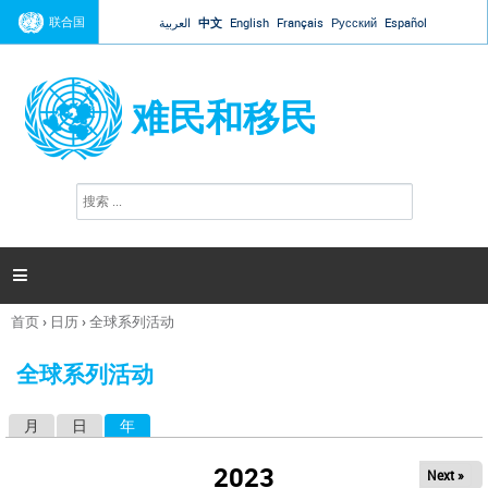
Jump to navigation
联合国
العربية
中文
English
Français
Русский
Español
难民和移民
搜
搜
索
索
表
单

首页
›
日历
›
全球系列活动
你
在
全球系列活动
这
里
月
日
年
（活动标签）
主
标
2023
Next »
签