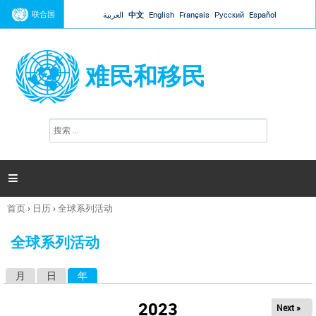
Jump to navigation
联合国
العربية
中文
English
Français
Русский
Español
难民和移民
搜
搜
索
索
表
单

首页
›
日历
›
全球系列活动
你
在
全球系列活动
这
里
月
日
年
（活动标签）
主
标
2023
Next »
签