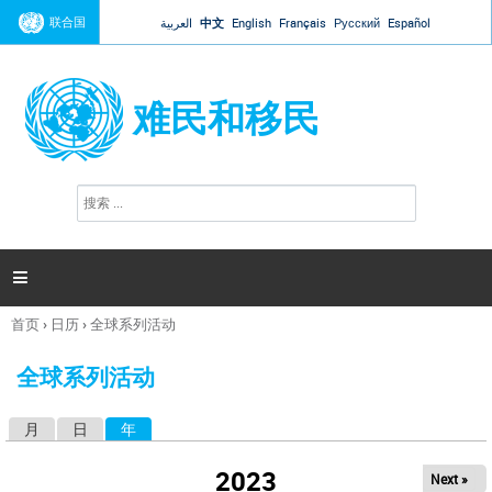
Jump to navigation
联合国
العربية
中文
English
Français
Русский
Español
难民和移民
搜
搜
索
索
表
单

首页
›
日历
›
全球系列活动
你
在
全球系列活动
这
里
月
日
年
（活动标签）
主
标
2023
Next »
签