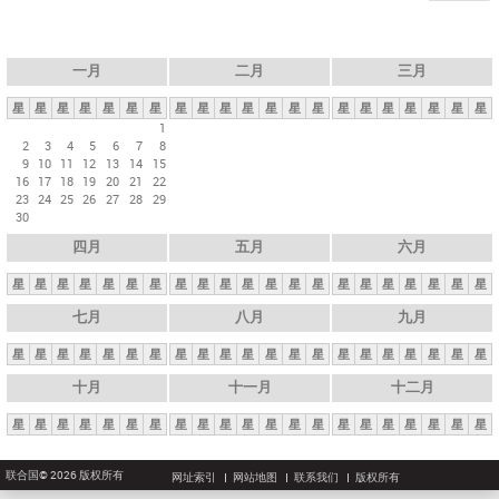
一月
二月
三月
星
星
星
星
星
星
星
星
星
星
星
星
星
星
星
星
星
星
星
星
星
1
2
3
4
5
6
7
8
9
10
11
12
13
14
15
16
17
18
19
20
21
22
23
24
25
26
27
28
29
30
四月
五月
六月
星
星
星
星
星
星
星
星
星
星
星
星
星
星
星
星
星
星
星
星
星
七月
八月
九月
星
星
星
星
星
星
星
星
星
星
星
星
星
星
星
星
星
星
星
星
星
十月
十一月
十二月
星
星
星
星
星
星
星
星
星
星
星
星
星
星
星
星
星
星
星
星
星
联合国© 2026 版权所有
网址索引
网站地图
联系我们
版权所有