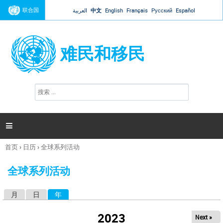
Jump to navigation
联合国
العربية
中文
English
Français
Русский
Español
难民和移民
搜
搜
索
索
表
单

首页
›
日历
›
全球系列活动
你
在
全球系列活动
这
里
月
日
年
（活动标签）
主
标
2023
Next »
签