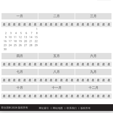
一月
二月
三月
星
星
星
星
星
星
星
星
星
星
星
星
星
星
星
星
星
星
星
星
星
1
2
3
4
5
6
7
8
9
10
11
12
13
14
15
16
17
18
19
20
21
22
23
24
25
26
27
28
29
30
四月
五月
六月
星
星
星
星
星
星
星
星
星
星
星
星
星
星
星
星
星
星
星
星
星
七月
八月
九月
星
星
星
星
星
星
星
星
星
星
星
星
星
星
星
星
星
星
星
星
星
十月
十一月
十二月
星
星
星
星
星
星
星
星
星
星
星
星
星
星
星
星
星
星
星
星
星
联合国© 2026 版权所有
网址索引
网站地图
联系我们
版权所有