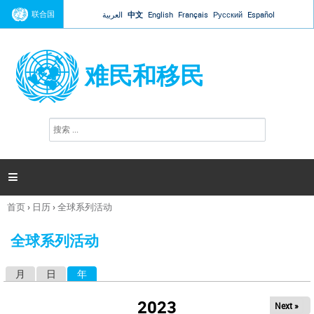
Jump to navigation
联合国
العربية
中文
English
Français
Русский
Español
难民和移民
搜
搜
索
索
表
单

首页
›
日历
›
全球系列活动
你
在
全球系列活动
这
里
月
日
年
（活动标签）
主
标
2023
Next »
签