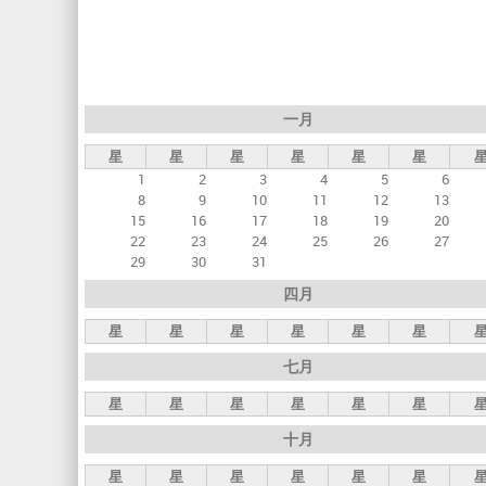
标
签
一月
星
星
星
星
星
星
1
2
3
4
5
6
8
9
10
11
12
13
15
16
17
18
19
20
22
23
24
25
26
27
29
30
31
四月
星
星
星
星
星
星
七月
星
星
星
星
星
星
十月
星
星
星
星
星
星