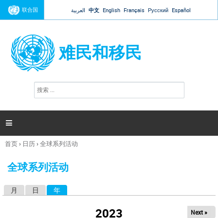
Jump to navigation
联合国
العربية
中文
English
Français
Русский
Español
难民和移民
搜
搜
索
索
表
单

首页
›
日历
›
全球系列活动
你
在
全球系列活动
这
里
月
日
年
（活动标签）
主
标
2023
Next »
签