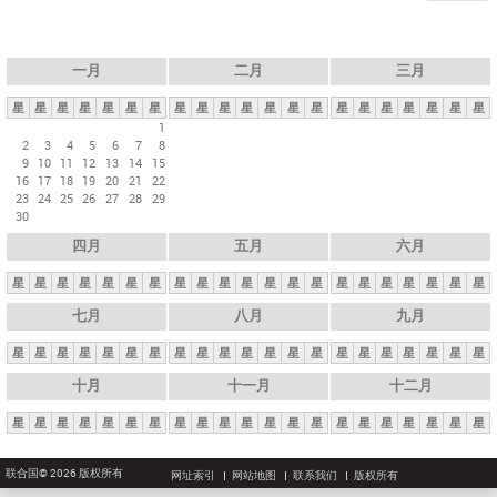
一月
二月
三月
星
星
星
星
星
星
星
星
星
星
星
星
星
星
星
星
星
星
星
星
星
1
2
3
4
5
6
7
8
9
10
11
12
13
14
15
16
17
18
19
20
21
22
23
24
25
26
27
28
29
30
四月
五月
六月
星
星
星
星
星
星
星
星
星
星
星
星
星
星
星
星
星
星
星
星
星
七月
八月
九月
星
星
星
星
星
星
星
星
星
星
星
星
星
星
星
星
星
星
星
星
星
十月
十一月
十二月
星
星
星
星
星
星
星
星
星
星
星
星
星
星
星
星
星
星
星
星
星
联合国© 2026 版权所有
网址索引
网站地图
联系我们
版权所有