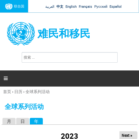
Jump to navigation
联合国
العربية
中文
English
Français
Русский
Español
难民和移民
搜
搜
索
索
表
单

首页
›
日历
›
全球系列活动
你
在
全球系列活动
这
里
月
日
年
（活动标签）
主
标
2023
Next »
签