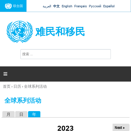
Jump to navigation
联合国
العربية
中文
English
Français
Русский
Español
难民和移民
搜
搜
索
索
表
单

首页
›
日历
›
全球系列活动
你
在
全球系列活动
这
里
月
日
年
（活动标签）
主
标
2023
Next »
签