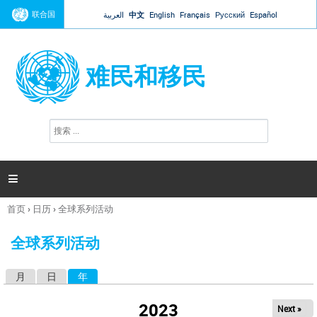
Jump to navigation
联合国
العربية
中文
English
Français
Русский
Español
难民和移民
搜
搜
索
索
表
单

首页
›
日历
›
全球系列活动
你
在
全球系列活动
这
里
月
日
年
（活动标签）
主
标
2023
Next »
签