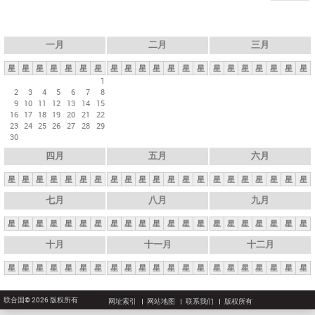
一月
二月
三月
星
星
星
星
星
星
星
星
星
星
星
星
星
星
星
星
星
星
星
星
星
1
2
3
4
5
6
7
8
9
10
11
12
13
14
15
16
17
18
19
20
21
22
23
24
25
26
27
28
29
30
四月
五月
六月
星
星
星
星
星
星
星
星
星
星
星
星
星
星
星
星
星
星
星
星
星
七月
八月
九月
星
星
星
星
星
星
星
星
星
星
星
星
星
星
星
星
星
星
星
星
星
十月
十一月
十二月
星
星
星
星
星
星
星
星
星
星
星
星
星
星
星
星
星
星
星
星
星
联合国© 2026 版权所有
网址索引
网站地图
联系我们
版权所有