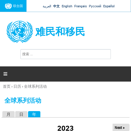
Jump to navigation
联合国
العربية
中文
English
Français
Русский
Español
难民和移民
搜
搜
索
索
表
单

首页
›
日历
›
全球系列活动
你
在
全球系列活动
这
里
月
日
年
（活动标签）
主
标
2023
Next »
签