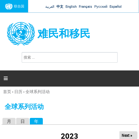
Jump to navigation
联合国
العربية
中文
English
Français
Русский
Español
难民和移民
搜
搜
索
索
表
单

首页
›
日历
›
全球系列活动
你
在
全球系列活动
这
里
月
日
年
（活动标签）
主
标
2023
Next »
签