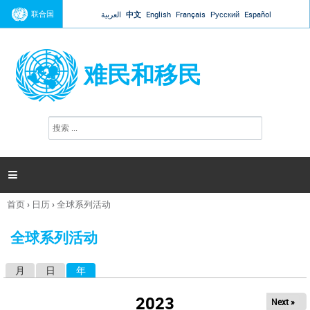
Jump to navigation
联合国
العربية
中文
English
Français
Русский
Español
难民和移民
搜
搜
索
索
表
单

首页
›
日历
›
全球系列活动
你
在
全球系列活动
这
里
月
日
年
（活动标签）
主
标
2023
Next »
签