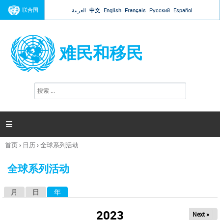
Jump to navigation
联合国
العربية
中文
English
Français
Русский
Español
难民和移民
搜
搜
索
索
表
单

首页
›
日历
›
全球系列活动
你
在
全球系列活动
这
里
月
日
年
（活动标签）
主
标
2023
Next »
签