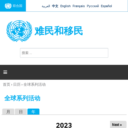
Jump to navigation
联合国
العربية
中文
English
Français
Русский
Español
难民和移民
搜
搜
索
索
表
单

首页
›
日历
›
全球系列活动
你
在
全球系列活动
这
里
月
日
年
（活动标签）
主
标
2023
Next »
签