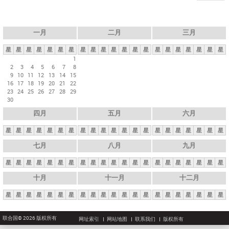
一月
二月
三月
星
星
星
星
星
星
星
星
星
星
星
星
星
星
星
星
星
星
星
星
星
1
2
3
4
5
6
7
8
9
10
11
12
13
14
15
16
17
18
19
20
21
22
23
24
25
26
27
28
29
30
四月
五月
六月
星
星
星
星
星
星
星
星
星
星
星
星
星
星
星
星
星
星
星
星
星
七月
八月
九月
星
星
星
星
星
星
星
星
星
星
星
星
星
星
星
星
星
星
星
星
星
十月
十一月
十二月
星
星
星
星
星
星
星
星
星
星
星
星
星
星
星
星
星
星
星
星
星
联合国© 2026 版权所有
网址索引
网站地图
联系我们
版权所有