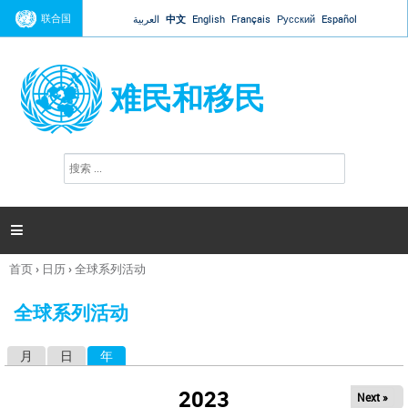
Jump to navigation
联合国
العربية
中文
English
Français
Русский
Español
难民和移民
搜
搜
索
索
表
单

首页
›
日历
›
全球系列活动
你
在
全球系列活动
这
里
月
日
年
（活动标签）
主
标
2023
Next »
签