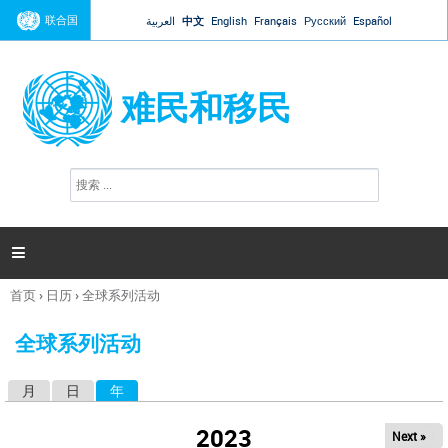
Jump to navigation
联合国
العربية
中文
English
Français
Русский
Español
难民和移民
搜
搜
索
索
表
单

首页
›
日历
›
全球系列活动
你
在
全球系列活动
这
里
月
日
年
（活动标签）
主
标
2023
Next »
签