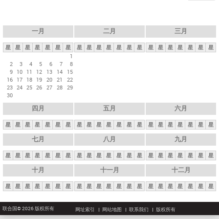
一月
二月
三月
星
星
星
星
星
星
星
星
星
星
星
星
星
星
星
星
星
星
星
星
星
1
2
3
4
5
6
7
8
9
10
11
12
13
14
15
16
17
18
19
20
21
22
23
24
25
26
27
28
29
30
四月
五月
六月
星
星
星
星
星
星
星
星
星
星
星
星
星
星
星
星
星
星
星
星
星
七月
八月
九月
星
星
星
星
星
星
星
星
星
星
星
星
星
星
星
星
星
星
星
星
星
十月
十一月
十二月
星
星
星
星
星
星
星
星
星
星
星
星
星
星
星
星
星
星
星
星
星
联合国© 2026 版权所有
网址索引
网站地图
联系我们
版权所有