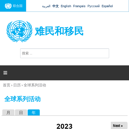
Jump to navigation
联合国
العربية
中文
English
Français
Русский
Español
难民和移民
搜
搜
索
索
表
单

首页
›
日历
›
全球系列活动
你
在
全球系列活动
这
里
月
日
年
（活动标签）
主
标
2023
Next »
签