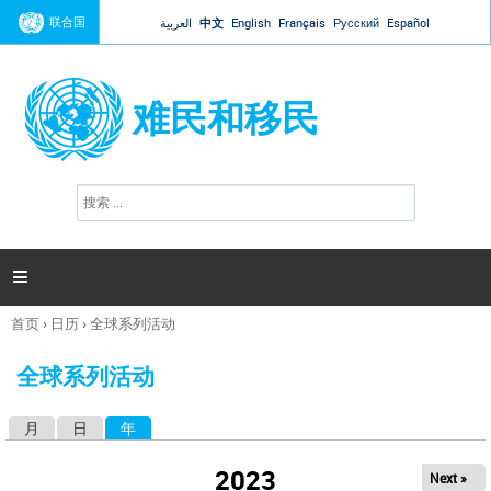
Jump to navigation
联合国
العربية
中文
English
Français
Русский
Español
难民和移民
搜
搜
索
索
表
单

首页
›
日历
›
全球系列活动
你
在
全球系列活动
这
里
月
日
年
（活动标签）
主
标
2023
Next »
签