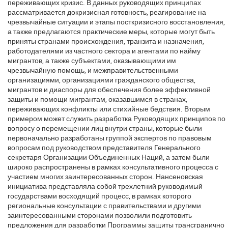
переживающих кризис. В данных руководящих принципах
рассматривается докризисная готовность, реагирование на
чрезвычайные ситуации и этапы посткризисного восстановления,
а также предлагаются практические меры, которые могут быть
приняты странами происхождения, транзита и назначения,
работодателями из частного сектора и агентами по найму
мигрантов, а также субъектами, оказывающими им
чрезвычайную помощь, и межправительственными
организациями, организациями гражданского общества,
мигрантов и диаспоры для обеспечения более эффективной
защиты и помощи мигрантам, оказавшимся в странах,
переживающих конфликты или стихийные бедствия. Вторым
примером может служить разработка Руководящих принципов по
вопросу о перемещении лиц внутри страны, которые были
первоначально разработаны группой экспертов по правовым
вопросам под руководством представителя Генерального
секретаря Организации Объединенных Наций, а затем были
широко распространены в рамках консультативного процесса с
участием многих заинтересованных сторон. Нансеновская
инициатива представляла собой трехлетний руководимый
государствами восходящий процесс, в рамках которого
региональные консультации с правительствами и другими
заинтересованными сторонами позволили подготовить
предложения для разработки Программы защиты трансгранично