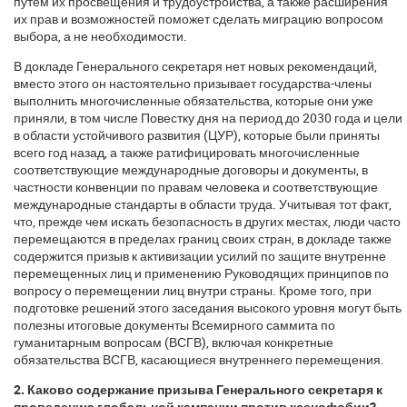
путем их просвещения и трудоустройства, а также расширения
их прав и возможностей поможет сделать миграцию вопросом
выбора, а не необходимости.
В докладе Генерального секретаря нет новых рекомендаций,
вместо этого он настоятельно призывает государства-члены
выполнить многочисленные обязательства, которые они уже
приняли, в том числе Повестку дня на период до 2030 года и цели
в области устойчивого развития (ЦУР), которые были приняты
всего год назад, а также ратифицировать многочисленные
соответствующие международные договоры и документы, в
частности конвенции по правам человека и соответствующие
международные стандарты в области труда. Учитывая тот факт,
что, прежде чем искать безопасность в других местах, люди часто
перемещаются в пределах границ своих стран, в докладе также
содержится призыв к активизации усилий по защите внутренне
перемещенных лиц и применению Руководящих принципов по
вопросу о перемещении лиц внутри страны. Кроме того, при
подготовке решений этого заседания высокого уровня могут быть
полезны итоговые документы Всемирного саммита по
гуманитарным вопросам (ВСГВ), включая конкретные
обязательства ВСГВ, касающиеся внутреннего перемещения.
2. Каково содержание призыва Генерального секретаря к
проведению глобальной кампании против ксенофобии?