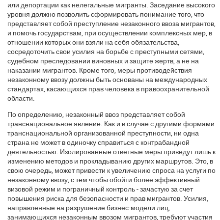
или депортации как нелегальные мигранты. Заседание высокого
уровня должно позволить сформировать понимание того, что
представляет собой преступление незаконного ввоза мигрантов,
и помочь государствам, при осуществлении комплексных мер, в
отношении которых они взяли на себя обязательства,
сосредоточить свои усилия на борьбе с преступными сетями,
судебном преследовании виновных и защите жертв, а не на
наказании мигрантов. Кроме того, меры противодействия
незаконному ввозу должны быть основаны на международных
стандартах, касающихся прав человека в правоохранительной
области.
По определению, незаконный ввоз представляет собой
транснациональное явление. Как и в случае с другими формами
транснациональной организованной преступности, ни одна
страна не может в одиночку справиться с контрабандной
деятельностью. Изолированные ответные меры приведут лишь к
изменению методов и прокладыванию других маршрутов. Это, в
свою очередь, может привести к увеличению спроса на услуги по
незаконному ввозу, с тем чтобы обойти более эффективный
визовой режим и пограничный контроль - зачастую за счет
повышения риска для безопасности и прав мигрантов. Усилия,
направленные на разрушение бизнес-модели лиц,
занимающихся незаконным ввозом мигрантов, требуют участия