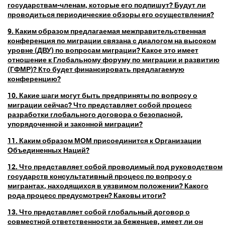
государствам-членам, которые его подпишут? Будут ли
проводиться периодические обзоры его осуществления?
9. Каким образом предлагаемая межправительственная
конференция по миграции связана с диалогом на высоком
уровне (ДВУ) по вопросам миграции? Какое это имеет
отношение к Глобальному форуму по миграции и развитию
(ГФМР)? Кто будет финансировать предлагаемую
конференцию?
10. Какие шаги могут быть предприняты по вопросу о
миграции сейчас? Что представляет собой процесс
разработки глобального договора о безопасной,
упорядоченной и законной миграции?
11. Каким образом МОМ присоединится к Организации
Объединенных Наций?
12. Что представляет собой проводимый под руководством
государств консультативный процесс по вопросу о
мигрантах, находящихся в уязвимом положении? Какого
рода процесс предусмотрен? Каковы итоги?
13. Что представляет собой глобальный договор о
совместной ответственности за беженцев, имеет ли он