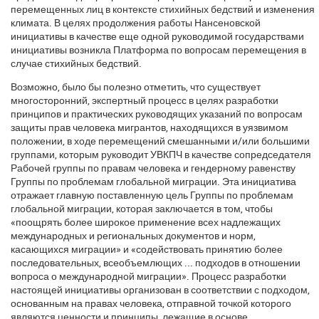
перемещенных лиц в контексте стихийных бедствий и изменения
климата. В целях продолжения работы Нансеновской
инициативы в качестве еще одной руководимой государствами
инициативы возникла Платформа по вопросам перемещения в
случае стихийных бедствий.
Возможно, было бы полезно отметить, что существует
многосторонний, экспертный процесс в целях разработки
принципов и практических руководящих указаний по вопросам
защиты прав человека мигрантов, находящихся в уязвимом
положении, в ходе перемещений смешанными и/или большими
группами, которым руководит УВКПЧ в качестве сопредседателя
Рабочей группы по правам человека и гендерному равенству
Группы по проблемам глобальной миграции. Эта инициатива
отражает главную поставленную цель Группы по проблемам
глобальной миграции, которая заключается в том, чтобы
«поощрять более широкое применение всех надлежащих
международных и региональных документов и норм,
касающихся миграции» и «содействовать принятию более
последовательных, всеобъемлющих ... подходов в отношении
вопроса о международной миграции». Процесс разработки
настоящей инициативы организован в соответствии с подходом,
основанным на правах человека, отправной точкой которого
являются ценности и принципы, лежащие в основе