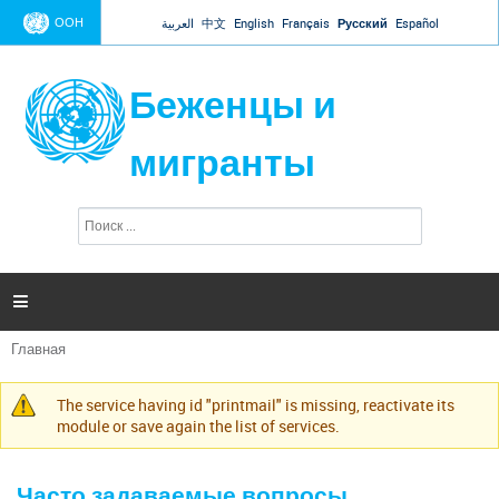
Jump to navigation
ООН
العربية
中文
English
Français
Русский
Español
Беженцы и
мигранты
П
Ф
о
о
и
р
с
к
м

а
п
Главная
о
Вы
и
здесь
с
The service having id "printmail" is missing, reactivate its
Предупреждение
к
module or save again the list of services.
а
Часто задаваемые вопросы