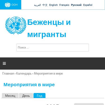
Jump to navigation
ООН
العربية
中文
English
Français
Русский
Español
Беженцы и
мигранты
П
Ф
о
о
и
р
с
к
м

а
п
Главная
›
Календарь
›
Мероприятия в мире
о
Вы
и
здесь
с
Мероприятия в мире
к
а
Месяц
День
Год
(активная вкладка)
Г
л