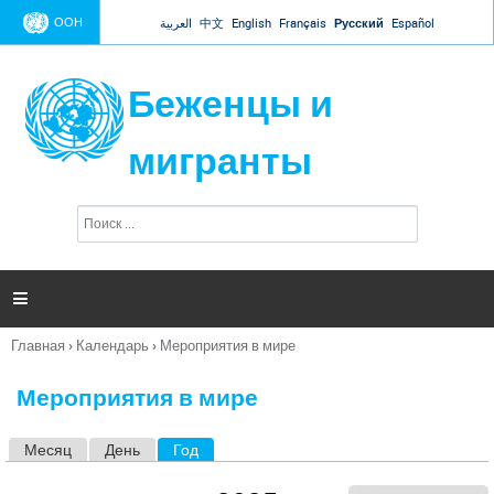
Jump to navigation
ООН
العربية
中文
English
Français
Русский
Español
Беженцы и
мигранты
П
Ф
о
о
и
р
с
к
м

а
п
Главная
›
Календарь
›
Мероприятия в мире
о
Вы
и
здесь
с
Мероприятия в мире
к
а
Месяц
День
Год
(активная вкладка)
Г
л