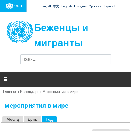
Jump to navigation
ООН
العربية
中文
English
Français
Русский
Español
Беженцы и
мигранты
П
Ф
о
о
и
р
с
к
м

а
п
Главная
›
Календарь
›
Мероприятия в мире
о
Вы
и
здесь
с
Мероприятия в мире
к
а
Месяц
День
Год
(активная вкладка)
Г
л