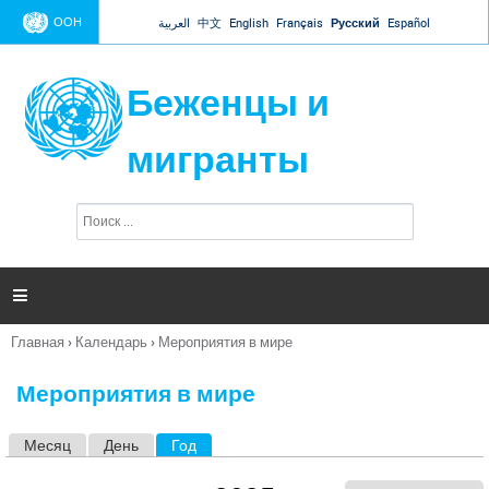
Jump to navigation
ООН
العربية
中文
English
Français
Русский
Español
Беженцы и
мигранты
П
Ф
о
о
и
р
с
к
м

а
п
Главная
›
Календарь
›
Мероприятия в мире
о
Вы
и
здесь
с
Мероприятия в мире
к
а
Месяц
День
Год
(активная вкладка)
Г
л