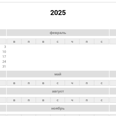
2025
февраль
в
п
в
с
ч
п
с
3
10
17
24
31
май
в
п
в
с
ч
п
с
август
в
п
в
с
ч
п
с
ноябрь