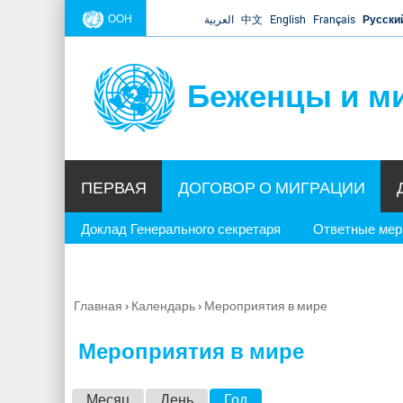
ООН
العربية
中文
English
Français
Русски
Беженцы и м
ПЕРВАЯ
ДОГОВОР О МИГРАЦИИ
Доклад Генерального секретаря
Ответные ме
Главная
›
Календарь
›
Мероприятия в мире
Вы
здесь
Мероприятия в мире
Г
Месяц
День
Год
(активная вкладка)