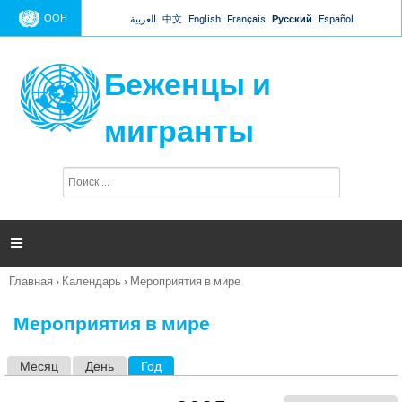
Jump to navigation
ООН
العربية
中文
English
Français
Русский
Español
Беженцы и
мигранты
П
Ф
о
о
и
р
с
к
м

а
п
Главная
›
Календарь
›
Мероприятия в мире
о
Вы
и
здесь
с
Мероприятия в мире
к
а
Месяц
День
Год
(активная вкладка)
Г
л