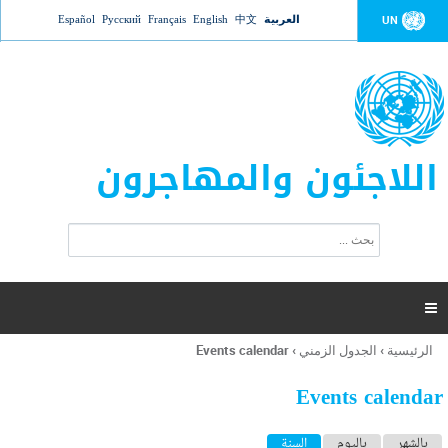
Jump to navigation
العربية
中文
English
Français
Русский
Español
UN
اللاجئون والمهاجرون
ا
ب
س
ح
ت
ث
م
ا

ر
ة
الرئيسية
›
الجدول الزمني
›
Events calendar
أنت
ا
هنا
ل
Events calendar
ب
ح
ا
بالشهر
باليوم
السنة
(علامة التبويب النشطة)
ث