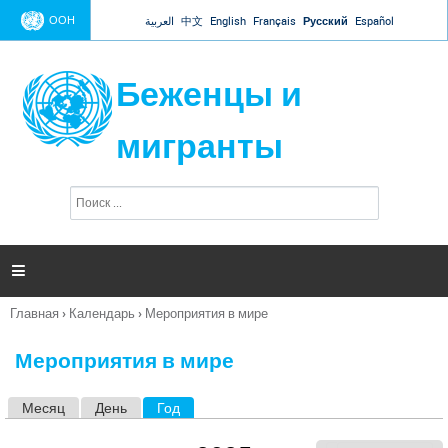
Jump to navigation
ООН
العربية
中文
English
Français
Русский
Español
Беженцы и
мигранты
П
Ф
о
о
и
р
с
к
м

а
п
Главная
›
Календарь
›
Мероприятия в мире
о
Вы
и
здесь
с
Мероприятия в мире
к
а
Месяц
День
Год
(активная вкладка)
Г
л